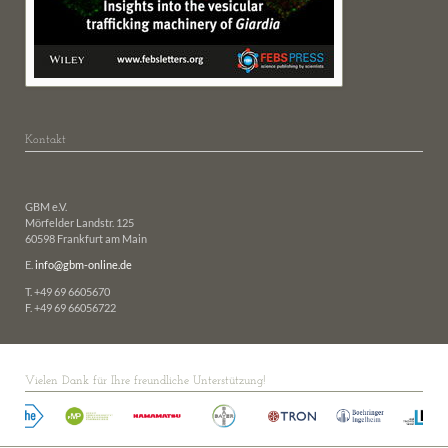
Kontakt
GBM e.V.
Mörfelder Landstr. 125
60598 Frankfurt am Main
E.
info@gbm-online.de
T. +49 69 6605670
F. +49 69 66056722
Vielen Dank für Ihre freundliche Unterstützung!