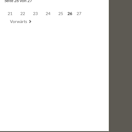
Seite 26 von 27
21
22
23
24
25
26
27
Vorwärts