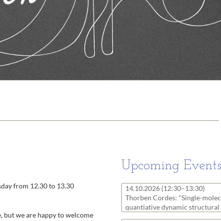
Molekulare Neuro
Protein Engineeri
Redoxbiologie
Rezeptoren und S
RNA-Biochemie
Strukturbiologie
Synthetische Biol
Zelluläre Organel
Upcoming Event
sday from 12.30 to 13.30
14.10.2026
(12:30–13:30)
Thorben Cordes: "Single-molec
quantiative dynamic structural
e, but we are happy to welcome