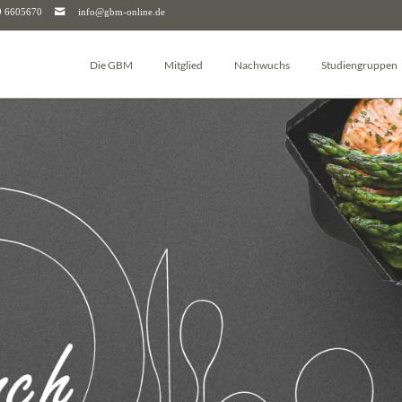
9 6605670
info@gbm-online.de
Die GBM
Mitglied
Nachwuchs
Studiengruppen
Über die GBM
Log-in
Junior-GBM
Autophagie
Vorstand & Beirat
Mitglied werden
GBM Postdocs
Bioanalytik
Studiengruppen
Mitgliederjournal
Young Investigators
Pharmakologie un
Arbeitskreise
Mitgliedschaft kündigen
Sciencefluencer Award
Bioenergetik
Junior-GBM
Mitgliedschaft für Unternehmen & Institutionen
jGBM Mentoring-Programm
Bioinformatik
GBM Postdocs
FAQ
Facharbeitspreis
Biomembranen
GBM Young Investigators
Biophysikalische
Dachverbände (FEBS & IUBMB)
Chemische Biolog
Kontaktpersonen
Glykobiologie
Downloads
Molekularbiologi
Geschäftsstelle
Molekulare Mediz
Molekulare Immu