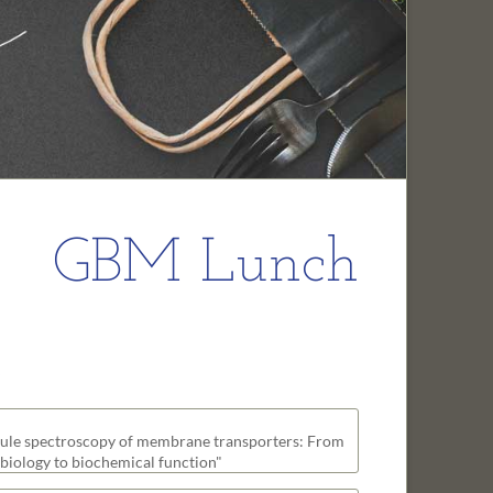
biologie
ng and Design
ignaltransduktion
ogie
GBM Lunch
len
s
ule spectroscopy of membrane transporters: From
 biology to biochemical function"