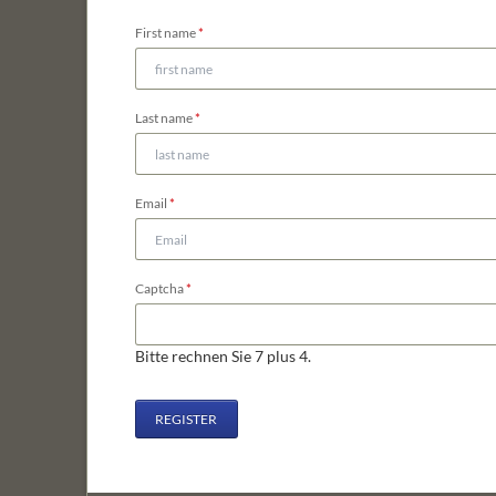
Pflichtfeld
First name
*
Pflichtfeld
Last name
*
Pflichtfeld
Email
*
Pflichtfeld
Captcha
*
Bitte rechnen Sie 7 plus 4.
REGISTER