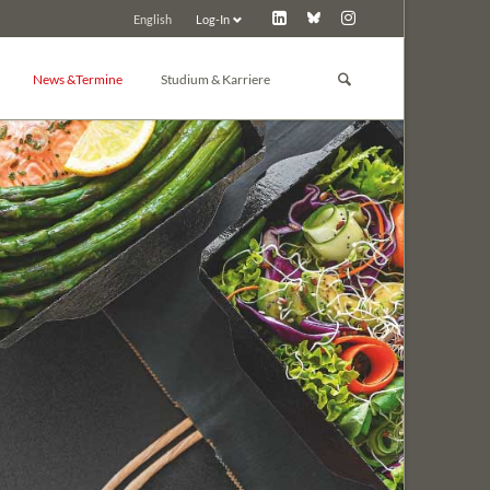
Log-In
English
Navigation
überspringen
News &Termine
Studium & Karriere
Studium
News
Promotion
d Toxikologie
Pressemitteilungen
Post-Docs & Jungwissenschaftler
Tagungskalender
Jobbörse
Tagung inserieren
Preise der GBM
Tagungsarchiv
Sonstiges
 Chemie
ie
e und Biochemie der Pflanzen
in
nologie