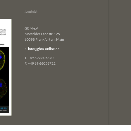
Kontakt
GBM e.V.
Mörfelder Landstr. 125
60598 Frankfurt am Main
E.
info@gbm-online.de
T. +49 69 6605670
F. +49 69 66056722