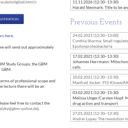
11.11.2026
(12:30–13:30)
ne.de/mitglied.html
)!
Harald Stenmark: Title to be 
GISTRATION
Previous Events
24.02.2021
(12:30–13:00)
rs here
.
Cynthia Sharma: Small regulato
Epsilonproteobacteria
 we will send out approximately
17.02.2021
(12:30–13:30)
Johannes Herrmann: Mitochondr
 GBM Study Groups, the GBM
cells
or GBM.
10.02.2021
(12:30–13:30)
terms of professional scope and
Manfred Jücker: PI3-Kinase/AKT
he lecture there will be an
03.02.2021
(12:30–13:30)
Melissa Unger/Carsten Hopf: M
lease feel free to contact the
drug action and transport
atzky@gbm-online.de
).
27.01.2021
(12:30–13:30)
Andrei Lupas: The revolution in