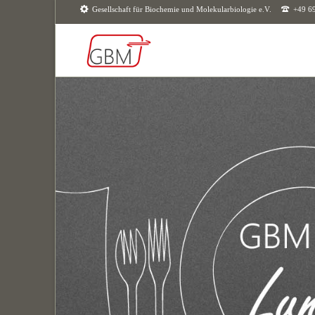
Gesellschaft für Biochemie und Molekularbiologie e.V.
+49 6
SUCHEN