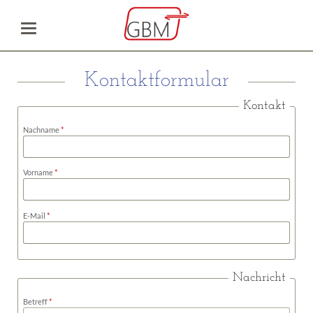
Kontaktformular
Kontakt
Pflichtfeld
Nachname
*
Pflichtfeld
Vorname
*
Pflichtfeld
E-Mail
*
Nachricht
Pflichtfeld
Betreff
*