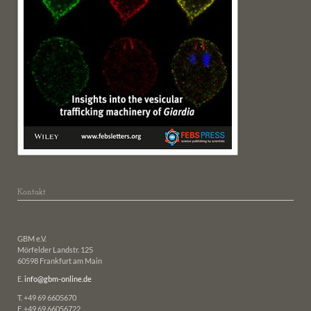
Kontakt
GBM e.V.
Mörfelder Landstr. 125
60598 Frankfurt am Main
E.
info@gbm-online.de
T. +49 69 6605670
F. +49 69 66056722