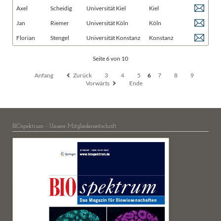
Axel
Scheidig
Universität Kiel
Kiel
Jan
Riemer
Universität Köln
Köln
Florian
Stengel
Universität Konstanz
Konstanz
Seite 6 von 10
Anfang
Zurück
3
4
5
6
7
8
9
Vorwärts
Ende
BIOspektrum - Unsere Mitgliederzeitschrift