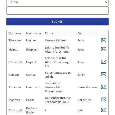
Felder
Suchbegriffe
Vorname
Nachname
Firma
Ort
Thorsten
Heinzel
Universität Jena
Jena
Leibniz Institut für
Helmut
Pospiech
Jena
Alternsforschung
Leibniz-Inst. für
Christoph
Englert
Alternsforschung -
Jena
FLI
Forschungszentrum
Carsten
Sachse
Jülich
Jülich
Technische
Johannes
Herrmann
Universität
Kaiserslautern
Kaiserslautern
Karlsruher Inst. für
Manfred
Focke
Karlsruhe
Technologie (KIT)
Becker-
Christoph
-
Kiel
Pauly