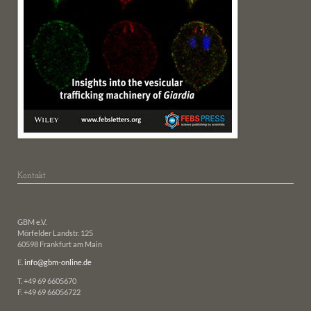
Kontakt
GBM e.V.
Mörfelder Landstr. 125
60598 Frankfurt am Main
E.
info@gbm-online.de
T. +49 69 6605670
F. +49 69 66056722