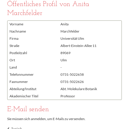
Öffentliches Profil von Anita
Marchfelder
Vorname
Anita
Nachname
Marchfelder
Firma
Universität Ulm
Straße
Albert-Einstein-Allee 11
Postleitzahl
89069
Ort
Ulm
Land
-
Telefonnummer
0731-5022658
Faxnummer
0731-5022626
Abteilung/Institut
Abt. Molekulare Botanik
Akademischer Titel
Professor
E-Mail senden
Sie müssen sich anmelden, um E-Mails zu versenden.
Zurück