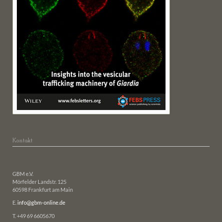
Kontakt
GBM e.V.
Mörfelder Landstr. 125
60598 Frankfurt am Main
E.
info@gbm-online.de
T. +49 69 6605670