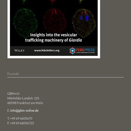
Kontakt
GBM e.V.
Mörfelder Landstr. 125
60598 Frankfurt am Main
E.
info@gbm-online.de
T. +49 69 6605670
F. +49 69 66056722