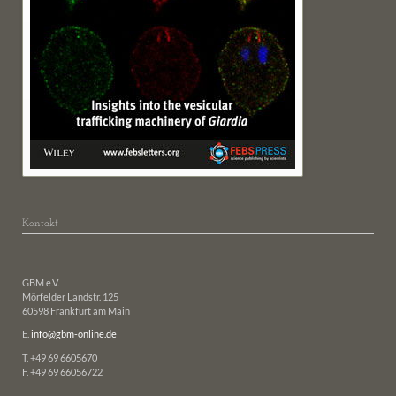
Kontakt
GBM e.V.
Mörfelder Landstr. 125
60598 Frankfurt am Main
E.
info@gbm-online.de
T. +49 69 6605670
F. +49 69 66056722