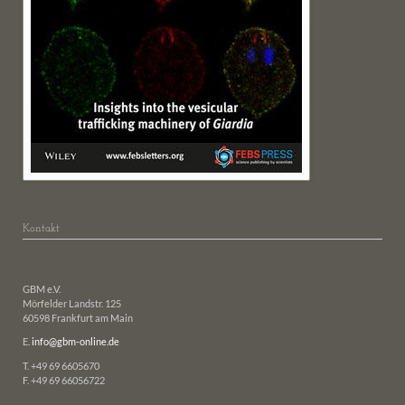
Kontakt
GBM e.V.
Mörfelder Landstr. 125
60598 Frankfurt am Main
E.
info@gbm-online.de
T. +49 69 6605670
F. +49 69 66056722