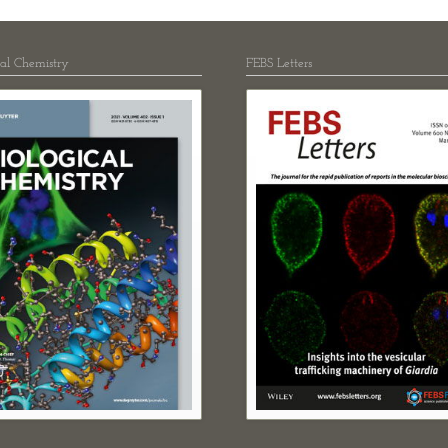
cal Chemistry
FEBS Letters