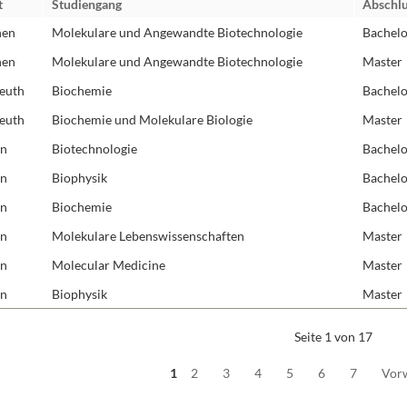
t
Studiengang
Abschlu
Molekulare Neuro
hen
Molekulare und Angewandte Biotechnologie
Bachelo
Protein Engineeri
hen
Molekulare und Angewandte Biotechnologie
Master
Redoxbiologie
euth
Biochemie
Bachelo
Rezeptoren und S
euth
Biochemie und Molekulare Biologie
Master
RNA-Biochemie
in
Biotechnologie
Bachelo
Strukturbiologie
Synthetische Biol
in
Biophysik
Bachelo
Zelluläre Organel
in
Biochemie
Bachelo
in
Molekulare Lebenswissenschaften
Master
in
Molecular Medicine
Master
in
Biophysik
Master
Seite 1 von 17
1
2
3
4
5
6
7
Vor