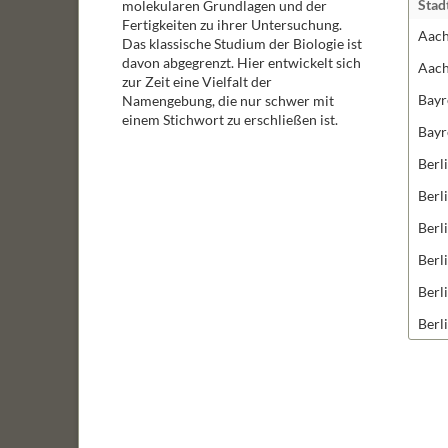
Stad
molekularen Grundlagen und der
Fertigkeiten zu ihrer Untersuchung.
Aac
Das klassische Studium der Biologie ist
davon abgegrenzt. Hier entwickelt sich
Aac
zur Zeit eine Vielfalt der
Bayr
Namengebung, die nur schwer mit
einem Stichwort zu erschließen ist.
Bayr
Berl
Berl
Berl
Berl
Berl
Berl