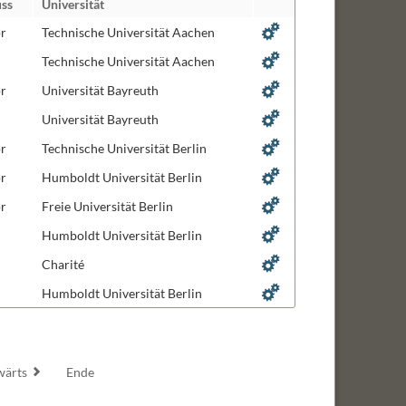
ss
Universität
biologie
r
Technische Universität Aachen
ng and Design
Technische Universität Aachen
r
Universität Bayreuth
ignaltransduktion
Universität Bayreuth
r
Technische Universität Berlin
ogie
r
Humboldt Universität Berlin
len
r
Freie Universität Berlin
Humboldt Universität Berlin
Charité
Humboldt Universität Berlin
wärts
Ende