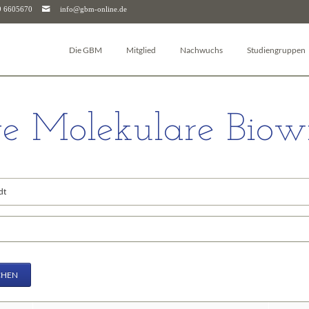
9 6605670
info@gbm-online.de
Die GBM
Mitglied
Nachwuchs
Studiengruppen
Über die GBM
Log-in
Junior-GBM
Autophagie
Vorstand & Beirat
Mitglied werden
GBM Postdocs
Bioanalytik
e Molekulare Biowi
Studiengruppen
Mitgliederjournal
Young Investigators
Pharmakologie un
Arbeitskreise
Mitgliedschaft kündigen
Sciencefluencer Award
Bioenergetik
Junior-GBM
Mitgliedschaft für Unternehmen & Institutionen
jGBM Mentoring-Programm
Bioinformatik
dene
GBM Postdocs
FAQ
Facharbeitspreis
Biomembranen
GBM Young Investigators
Biophysikalische
riffe
Dachverbände (FEBS & IUBMB)
Chemische Biolog
Kontaktpersonen
Glykobiologie
Downloads
Molekularbiologi
CHEN
Geschäftsstelle
Molekulare Mediz
Molekulare Immu