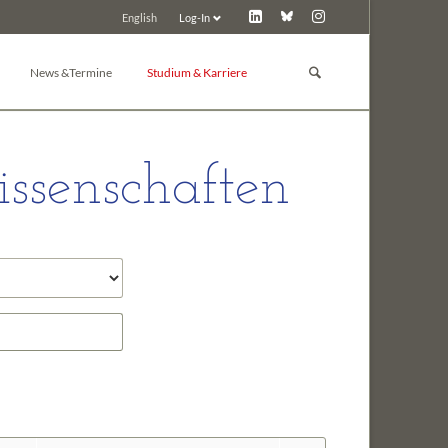
Log-In
English
Navigation
überspringen
News &Termine
Studium & Karriere
GBM Lunch
Studium
News
Promotion
ssenschaften
d Toxikologie
Pressemitteilungen
Post-Docs & Jungwissenschaftler
Tagungskalender
Jobbörse
Tagung inserieren
Preise der GBM
Tagungsarchiv
Sonstiges
 Chemie
ie
e und Biochemie der Pflanzen
in
nologie