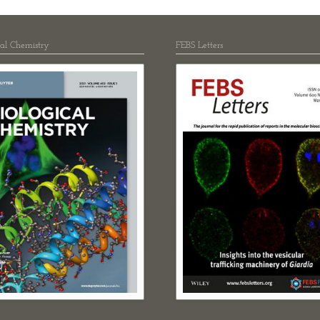
cal Chemistry
FEBS Letters