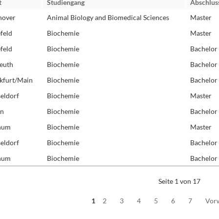
t
Studiengang
Abschlus
Molekulare Neuro
nover
Animal Biology and Biomedical Sciences
Master
Protein Engineeri
efeld
Biochemie
Master
Redoxbiologie
efeld
Biochemie
Bachelor
Rezeptoren und S
euth
Biochemie
Bachelor
RNA-Biochemie
kfurt/Main
Biochemie
Bachelor
Strukturbiologie
Synthetische Biol
eldorf
Biochemie
Master
Zelluläre Organel
in
Biochemie
Bachelor
hum
Biochemie
Master
eldorf
Biochemie
Bachelor
hum
Biochemie
Bachelor
Seite 1 von 17
1
2
3
4
5
6
7
Vor