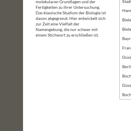
Stad
molekularen Grundlagen und der
Fertigkeiten zu ihrer Untersuchung.
Han
Das klassische Studium der Biologie ist
davon abgegrenzt. Hier entwickelt sich
Biel
zur Zeit eine Vielfalt der
Biel
Namengebung, die nur schwer mit
einem Stichwort zu erschließen ist.
Bayr
Fran
Düss
Berl
Boc
Düss
Boc