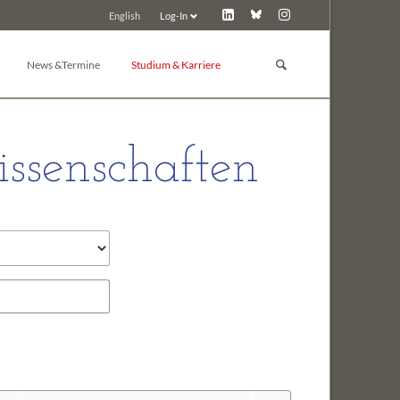
Log-In
English
Navigation
überspringen
News &Termine
Studium & Karriere
GBM Lunch
Studium
News
Promotion
ssenschaften
d Toxikologie
Pressemitteilungen
Post-Docs & Jungwissenschaftler
Tagungskalender
Jobbörse
Tagung inserieren
Preise der GBM
Tagungsarchiv
Sonstiges
 Chemie
ie
e und Biochemie der Pflanzen
in
nologie