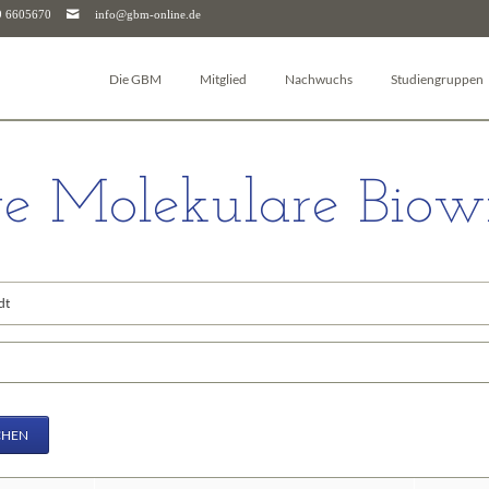
9 6605670
info@gbm-online.de
Die GBM
Mitglied
Nachwuchs
Studiengruppen
Über die GBM
Log-in
Junior-GBM
Autophagie
Vorstand & Beirat
Mitglied werden
GBM Postdocs
Bioanalytik
e Molekulare Biowi
Studiengruppen
Mitgliederjournal
Young Investigators
Pharmakologie un
Arbeitskreise
Mitgliedschaft kündigen
Sciencefluencer Award
Bioenergetik
Junior-GBM
Mitgliedschaft für Unternehmen & Institutionen
jGBM Mentoring-Programm
Bioinformatik
dene
GBM Postdocs
FAQ
Facharbeitspreis
Biomembranen
GBM Young Investigators
Biophysikalische
riffe
Dachverbände (FEBS & IUBMB)
Chemische Biolog
Kontaktpersonen
Glykobiologie
Downloads
Molekularbiologi
CHEN
Geschäftsstelle
Molekulare Mediz
Molekulare Immu