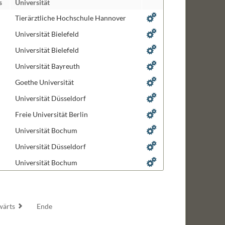
s
Universität
biologie
Tierärztliche Hochschule Hannover
ng and Design
Universität Bielefeld
Universität Bielefeld
ignaltransduktion
Universität Bayreuth
Goethe Universität
ogie
Universität Düsseldorf
len
Freie Universität Berlin
Universität Bochum
Universität Düsseldorf
Universität Bochum
wärts
Ende