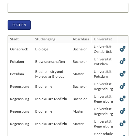
Suchbegriffe
SUCHEN
Stadt
Studiengang
Abschluss
Universität
Universität
Osnabrück
Biologie
Bachalor
Osnabrück
Universität
Potsdam
Biowissenschaften
Bachelor
Potsdam
Biochemistry and
Universität
Potsdam
Master
Molecular Biology
Potsdam
Universität
Regensburg
Biochemie
Bachelor
Regensburg
Universität
Regensburg
Molekulare Medizin
Bachelor
Regensburg
Universität
Regensburg
Biochemie
Master
Regensburg
Universität
Regensburg
Molekulare Medizin
Master
Regensburg
Hochschule