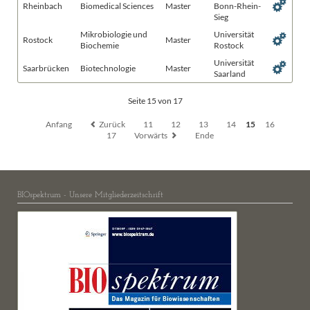
Rheinbach
Biomedical Sciences
Master
Bonn-Rhein-
Sieg
Mikrobiologie und
Universität
Rostock
Master
Biochemie
Rostock
Universität
Saarbrücken
Biotechnologie
Master
Saarland
Seite 15 von 17
Anfang
Zurück
11
12
13
14
15
16
17
Vorwärts
Ende
BIOspektrum - Unsere Mitgliederzeitschrift