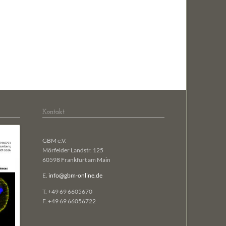
biologie
ng and Design
ignaltransduktion
ogie
len
Kontakt
GBM e.V.
Mörfelder Landstr. 125
60598 Frankfurt am Main
E.
info@gbm-online.de
T. +49 69 6605670
F. +49 69 66056722