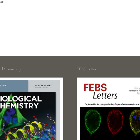
ück
Molekulare Neuro
Protein Engineeri
Redoxbiologie
Rezeptoren und S
RNA-Biochemie
Strukturbiologie
Synthetische Biol
Zelluläre Organel
cal Chemistry
FEBS Letters