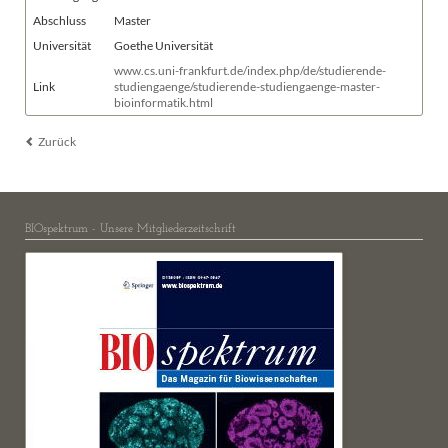
Abschluss
Master
Universität
Goethe Universität
www.cs.uni-frankfurt.de/index.php/de/studierende-
Link
studiengaenge/studierende-studiengaenge-master-
bioinformatik.html
Zurück
BIOspektrum - Unsere Mitgliederzeitschrift