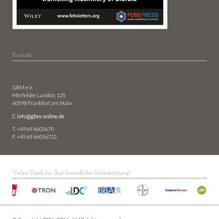
Kontakt
GBM e.V.
Mörfelder Landstr. 125
60598 Frankfurt am Main
E.
info@gbm-online.de
T. +49 69 6605670
F. +49 69 66056722
Vielen Dank für Ihre freundliche Unterstützung!