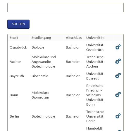
Suchbegriffe
SUCHEN
Stadt
Studiengang
Abschluss
Universität
Universität
Osnabrück
Biologie
Bachalor
Osnabrück
Molekulare und
Technische
Aachen
Angewandte
Bachelor
Universität
Biotechnologie
Aachen
Universität
Bayreuth
Biochemie
Bachelor
Bayreuth
Rheinische
Friedrich-
Molekulare
Bonn
Bachelor
Wilhelms-
Biomedizin
Universität
Bonn
Technische
Berlin
Biotechnologie
Bachelor
Universität
Berlin
Humboldt