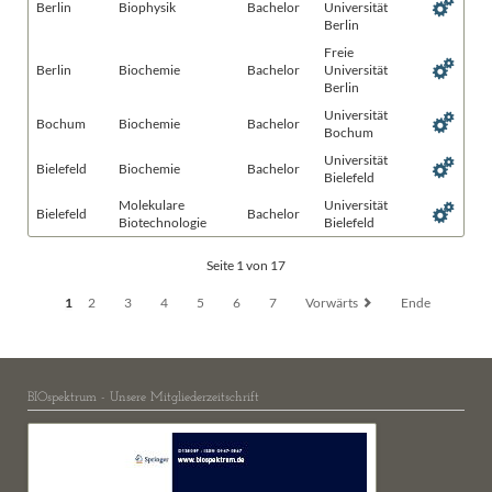
Berlin
Biophysik
Bachelor
Universität
Berlin
Freie
Berlin
Biochemie
Bachelor
Universität
Berlin
Universität
Bochum
Biochemie
Bachelor
Bochum
Universität
Bielefeld
Biochemie
Bachelor
Bielefeld
Molekulare
Universität
Bielefeld
Bachelor
Biotechnologie
Bielefeld
Seite 1 von 17
1
2
3
4
5
6
7
Vorwärts
Ende
BIOspektrum - Unsere Mitgliederzeitschrift