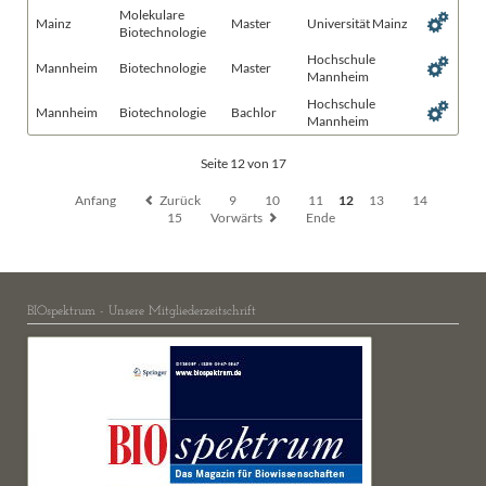
Molekulare
Mainz
Master
Universität Mainz
Biotechnologie
Hochschule
Mannheim
Biotechnologie
Master
Mannheim
Hochschule
Mannheim
Biotechnologie
Bachlor
Mannheim
Seite 12 von 17
Anfang
Zurück
9
10
11
12
13
14
15
Vorwärts
Ende
BIOspektrum - Unsere Mitgliederzeitschrift