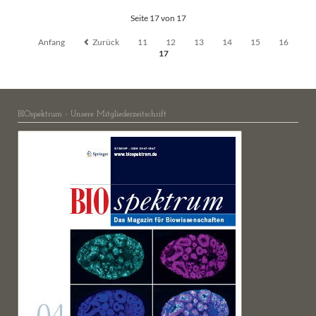
Seite 17 von 17
Anfang
Zurück
11
12
13
14
15
16
17
BIOspektrum - Unsere Mitgliederzeitschrift