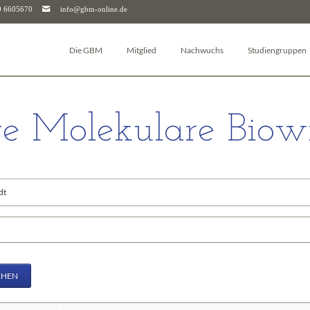
9 6605670
info@gbm-online.de
Die GBM
Mitglied
Nachwuchs
Studiengruppen
Über die GBM
Log-in
Junior-GBM
Autophagie
Vorstand & Beirat
Mitglied werden
GBM Postdocs
Bioanalytik
e Molekulare Biowi
Studiengruppen
Mitgliederjournal
Young Investigators
Pharmakologie un
Arbeitskreise
Mitgliedschaft kündigen
Sciencefluencer Award
Bioenergetik
Junior-GBM
Mitgliedschaft für Unternehmen & Institutionen
jGBM Mentoring-Programm
Bioinformatik
dene
GBM Postdocs
FAQ
Facharbeitspreis
Biomembranen
GBM Young Investigators
Biophysikalische
riffe
Dachverbände (FEBS & IUBMB)
Chemische Biolog
Kontaktpersonen
Glykobiologie
Downloads
Molekularbiologi
CHEN
Geschäftsstelle
Molekulare Mediz
Molekulare Immu