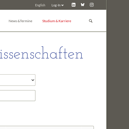
Log-In
English
Navigation
überspringen
News &Termine
Studium & Karriere
GBM Lunch
Studium
News
Promotion
ssenschaften
d Toxikologie
Pressemitteilungen
Post-Docs & Jungwissenschaftler
Tagungskalender
Jobbörse
Tagung inserieren
Preise der GBM
Tagungsarchiv
Sonstiges
 Chemie
ie
e und Biochemie der Pflanzen
in
nologie