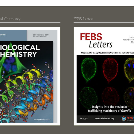
cal Chemistry
FEBS Letters