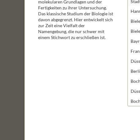
Stad
molekularen Grundlagen und der
Fertigkeiten zu ihrer Untersuchung.
Han
Das klassische Studium der Biologie ist
davon abgegrenzt. Hier entwickelt sich
Biel
zur Zeit eine Vielfalt der
Biel
Namengebung, die nur schwer mit
einem Stichwort zu erschließen ist.
Bayr
Fran
Düss
Berl
Boc
Düss
Boc