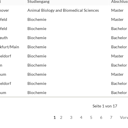
t
Studiengang
Abschlus
Molekulare Neuro
nover
Animal Biology and Biomedical Sciences
Master
Protein Engineeri
efeld
Biochemie
Master
Redoxbiologie
efeld
Biochemie
Bachelor
Rezeptoren und S
euth
Biochemie
Bachelor
RNA-Biochemie
kfurt/Main
Biochemie
Bachelor
Strukturbiologie
Synthetische Biol
eldorf
Biochemie
Master
Zelluläre Organel
in
Biochemie
Bachelor
hum
Biochemie
Master
eldorf
Biochemie
Bachelor
hum
Biochemie
Bachelor
Seite 1 von 17
1
2
3
4
5
6
7
Vor