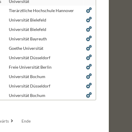
s
Universität
biologie
Tierärztliche Hochschule Hannover
ng and Design
Universität Bielefeld
Universität Bielefeld
ignaltransduktion
Universität Bayreuth
Goethe Universität
ogie
Universität Düsseldorf
len
Freie Universität Berlin
Universität Bochum
Universität Düsseldorf
Universität Bochum
wärts
Ende