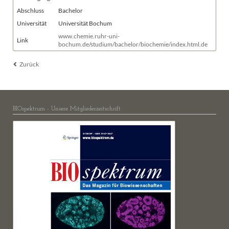
Abschluss
Bachelor
Universität
Universität Bochum
www.chemie.ruhr-uni-
Link
bochum.de/studium/bachelor/biochemie/index.html.de
Zurück
BIOspektrum - Unsere Mitgliederzeitschrift