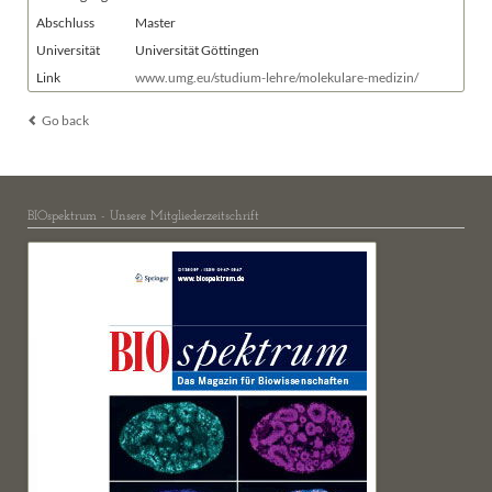
Abschluss
Master
Universität
Universität Göttingen
Link
www.umg.eu/studium-lehre/molekulare-medizin/
Go back
BIOspektrum - Unsere Mitgliederzeitschrift