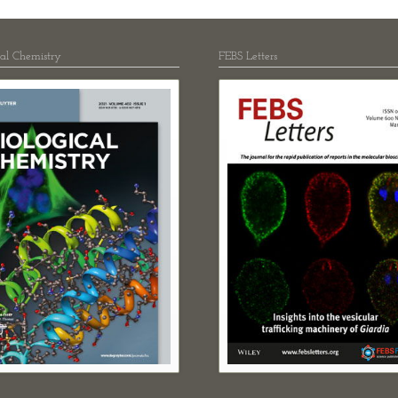
cal Chemistry
FEBS Letters