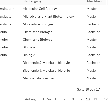
t
Studiengang
Abschluss
Molekulare Neuro
erslautern
Molecular Cell Biology
Master
Protein Engineeri
erslautern
Microbial and Plant Biotechnology
Master
Redoxbiologie
erslautern
Molekulare Biologie
Bachelor
Rezeptoren und S
sruhe
Chemische Biologie
Bachelor
RNA-Biochemie
sruhe
Chemische Biologie
Master
Strukturbiologie
Synthetische Biol
sruhe
Biologie
Master
Zelluläre Organel
sruhe
Biologie
Bachelor
Biochemie & Molekularbiologie
Bachelor
Biochemie & Molekularbiologie
Master
Medical Life Sciences
Master
Seite 10 von 17
Anfang
Zurück
7
8
9
10
11
12