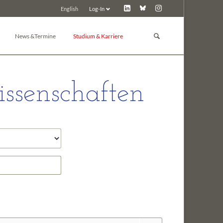
Log-In
English
Navigation
überspringen
News &Termine
Studium & Karriere
GBM Lunch
Studium
News
Promotion
ssenschaften
d Toxikologie
Pressemitteilungen
Post-Docs & Jungwissenschaftler
Tagungskalender
Jobbörse
Tagung inserieren
Preise der GBM
Tagungsarchiv
Sonstiges
 Chemie
ie
e und Biochemie der Pflanzen
in
nologie