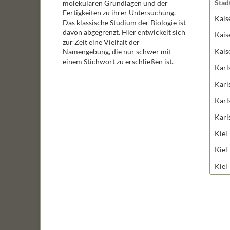
Stad
molekularen Grundlagen und der
Fertigkeiten zu ihrer Untersuchung.
Kais
Das klassische Studium der Biologie ist
davon abgegrenzt. Hier entwickelt sich
Kais
zur Zeit eine Vielfalt der
Kais
Namengebung, die nur schwer mit
einem Stichwort zu erschließen ist.
Karl
Karl
Karl
Karl
Kiel
Kiel
Kiel