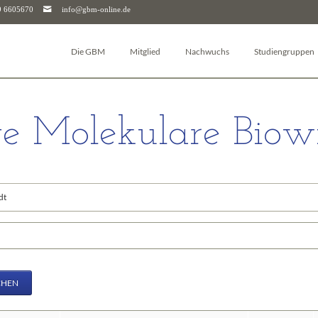
9 6605670
info@gbm-online.de
Die GBM
Mitglied
Nachwuchs
Studiengruppen
Über die GBM
Log-in
Junior-GBM
Autophagie
Vorstand & Beirat
Mitglied werden
GBM Postdocs
Bioanalytik
e Molekulare Biowi
Studiengruppen
Mitgliederjournal
Young Investigators
Pharmakologie un
Arbeitskreise
Mitgliedschaft kündigen
Sciencefluencer Award
Bioenergetik
Junior-GBM
Mitgliedschaft für Unternehmen & Institutionen
jGBM Mentoring-Programm
Bioinformatik
dene
GBM Postdocs
FAQ
Facharbeitspreis
Biomembranen
GBM Young Investigators
Biophysikalische
riffe
Dachverbände (FEBS & IUBMB)
Chemische Biolog
Kontaktpersonen
Glykobiologie
Downloads
Molekularbiologi
CHEN
Geschäftsstelle
Molekulare Mediz
Molekulare Immu