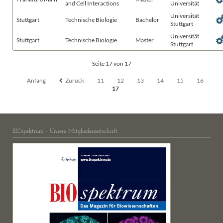
and Cell Interactions
Universität
Universität
Stuttgart
Technische Biologie
Bachelor
Stuttgart
Universität
Stuttgart
Technische Biologie
Master
Stuttgart
Seite 17 von 17
Anfang
Zurück
11
12
13
14
15
16
17
BIOspektrum - Unsere Mitgliederzeitschrift