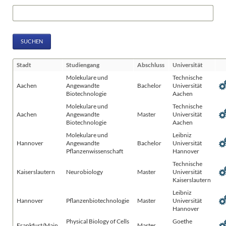
Suchbegriffe
SUCHEN
Stadt
Studiengang
Abschluss
Universität
Molekulare und
Technische
Aachen
Angewandte
Bachelor
Universität
Biotechnologie
Aachen
Molekulare und
Technische
Aachen
Angewandte
Master
Universität
Biotechnologie
Aachen
Molekulare und
Leibniz
Hannover
Angewandte
Bachelor
Universität
Pflanzenwissenschaft
Hannover
Technische
Kaiserslautern
Neurobiology
Master
Universität
Kaiserslautern
Leibniz
Hannover
Pflanzenbiotechnologie
Master
Universität
Hannover
Physical Biology of Cells
Goethe
Frankfurt/Main
Master