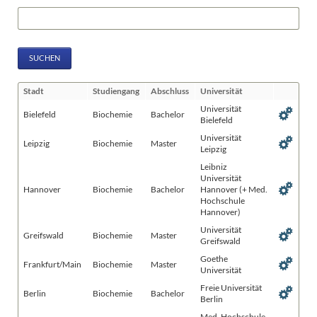
Suchbegriffe
SUCHEN
Stadt
Studiengang
Abschluss
Universität
Universität
Bielefeld
Biochemie
Bachelor
Bielefeld
Universität
Leipzig
Biochemie
Master
Leipzig
Leibniz
Universität
Hannover
Biochemie
Bachelor
Hannover (+ Med.
Hochschule
Hannover)
Universität
Greifswald
Biochemie
Master
Greifswald
Goethe
Frankfurt/Main
Biochemie
Master
Universität
Freie Universität
Berlin
Biochemie
Bachelor
Berlin
Med. Hochschule