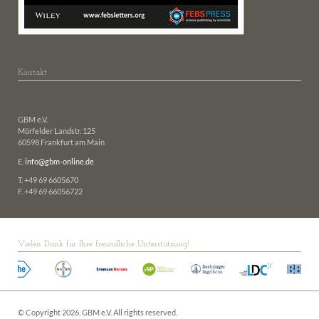
Kontakt
GBM e.V.
Mörfelder Landstr. 125
60598 Frankfurt am Main
E.
info@gbm-online.de
T. +49 69 6605670
F. +49 69 66056722
Vielen Dank für Ihre freundliche Unterstützung!
© Copyright 2026. GBM e.V. All rights reserved.