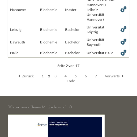
Hannover (+
Hannover
Biochemie
Master
Leibniz
Universität
Hannover)
Universität
Leipzig
Biochemie
Bachelor
Leipzig
Universität
Bayreuth
Biochemie
Bachelor
Bayreuth
Halle
Biochemie
Bachelor
Universität Halle
Seite 2 von 17
Zurück
1
2
3
4
5
6
7
Vorwärts
Ende
BIOspektrum - Unsere Mitgliederzeitschrift