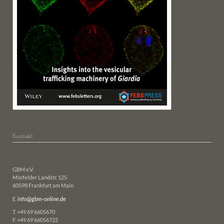
Kontakt
GBM e.V.
Mörfelder Landstr. 125
60598 Frankfurt am Main
E.
info@gbm-online.de
T. +49 69 6605670
F. +49 69 66056722