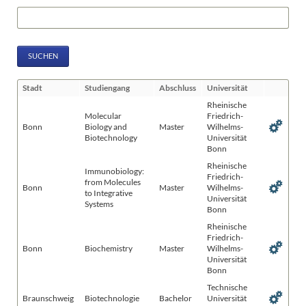
Suchbegriffe
SUCHEN
Stadt
Studiengang
Abschluss
Universität
Rheinische
Molecular
Friedrich-
Bonn
Biology and
Master
Wilhelms-
Biotechnology
Universität
Bonn
Rheinische
Immunobiology:
Friedrich-
from Molecules
Bonn
Master
Wilhelms-
to Integrative
Universität
Systems
Bonn
Rheinische
Friedrich-
Bonn
Biochemistry
Master
Wilhelms-
Universität
Bonn
Technische
Braunschweig
Biotechnologie
Bachelor
Universität