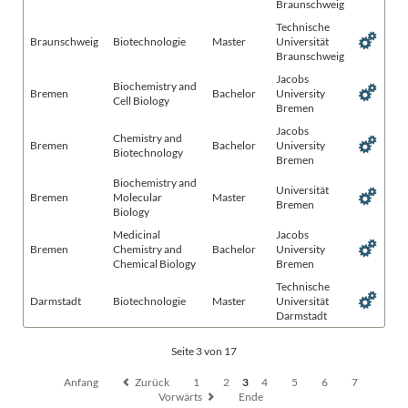
Braunschweig
Technische
Braunschweig
Biotechnologie
Master
Universität
Braunschweig
Jacobs
Biochemistry and
Bremen
Bachelor
University
Cell Biology
Bremen
Jacobs
Chemistry and
Bremen
Bachelor
University
Biotechnology
Bremen
Biochemistry and
Universität
Bremen
Molecular
Master
Bremen
Biology
Medicinal
Jacobs
Bremen
Chemistry and
Bachelor
University
Chemical Biology
Bremen
Technische
Darmstadt
Biotechnologie
Master
Universität
Darmstadt
Seite 3 von 17
Anfang
Zurück
1
2
3
4
5
6
7
Vorwärts
Ende