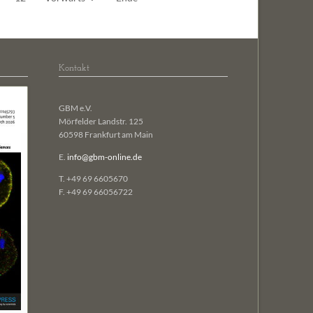
Kontakt
GBM e.V.
Mörfelder Landstr. 125
60598 Frankfurt am Main
E.
info@gbm-online.de
T. +49 69 6605670
F. +49 69 66056722