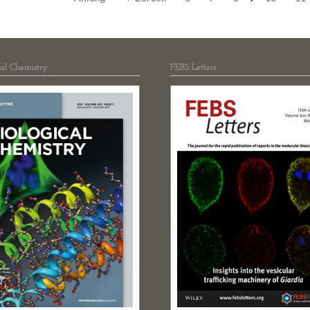
cal Chemistry
FEBS Letters