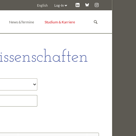
Log-In
English
Navigation
überspringen
News &Termine
Studium & Karriere
GBM Lunch
Studium
News
Promotion
ssenschaften
d Toxikologie
Pressemitteilungen
Post-Docs & Jungwissenschaftler
Tagungskalender
Jobbörse
Tagung inserieren
Preise der GBM
Tagungsarchiv
Sonstiges
 Chemie
ie
e und Biochemie der Pflanzen
in
nologie