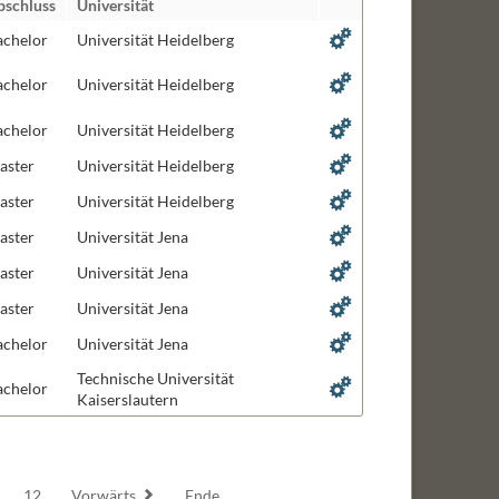
bschluss
Universität
biologie
achelor
Universität Heidelberg
ng and Design
achelor
Universität Heidelberg
ignaltransduktion
achelor
Universität Heidelberg
aster
Universität Heidelberg
aster
Universität Heidelberg
ogie
aster
Universität Jena
len
aster
Universität Jena
aster
Universität Jena
achelor
Universität Jena
Technische Universität
achelor
Kaiserslautern
12
Vorwärts
Ende