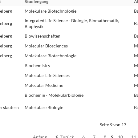
t
Studiengang
A
Molekulare Neuro
elberg
Molekulare Biotechnologie
B
Protein Engineeri
Integrated Life Science - Biologie, Biomathematik,
elberg
B
Redoxbiologie
Biophysik
Rezeptoren und S
elberg
Biowissenschaften
B
RNA-Biochemie
elberg
Molecular Biosciences
M
Strukturbiologie
elberg
Molekulare Biotechnologie
M
Synthetische Biol
Biochemistry
M
Zelluläre Organel
Molecular Life Sciences
M
Molecular Medicine
M
Biochemie - Molekularbiologie
B
erslautern
Molekulare Biologie
B
Seite 9 von 17
Anfang
Zurück
6
7
8
9
10
11