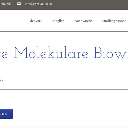
9 6605670
info@gbm-online.de
Die GBM
Mitglied
Nachwuchs
Studiengruppen
Über die GBM
Log-in
Junior-GBM
Autophagie
Vorstand & Beirat
Mitglied werden
GBM Postdocs
Bioanalytik
e Molekulare Biowi
Studiengruppen
Mitgliederjournal
Young Investigators
Pharmakologie un
Arbeitskreise
Mitgliedschaft kündigen
Sciencefluencer Award
Bioenergetik
Junior-GBM
Mitgliedschaft für Unternehmen & Institutionen
jGBM Mentoring-Programm
Bioinformatik
dene
GBM Postdocs
FAQ
Facharbeitspreis
Biomembranen
GBM Young Investigators
Biophysikalische
riffe
Dachverbände (FEBS & IUBMB)
Chemische Biolog
Kontaktpersonen
Glykobiologie
Downloads
Molekularbiologi
CHEN
Geschäftsstelle
Molekulare Mediz
Molekulare Immu