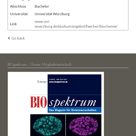
Abschluss
Bachelor
Universität
Universität Würzburg
www.uni-
Link
wuerzburg.de/studium/angebot/faecher/biochemie/
Go back
BIOspektrum - Unsere Mitgliederzeitschrift