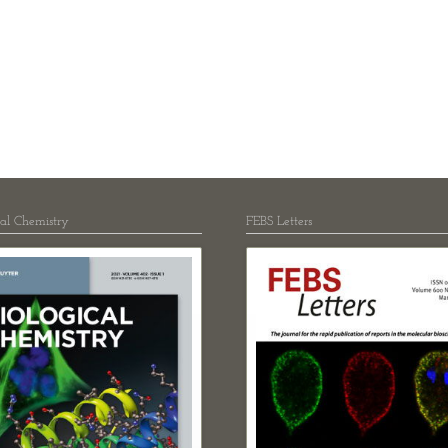
Molekulare Neuro
Protein Engineeri
Redoxbiologie
Rezeptoren und S
RNA-Biochemie
Strukturbiologie
Synthetische Biol
Zelluläre Organel
cal Chemistry
FEBS Letters