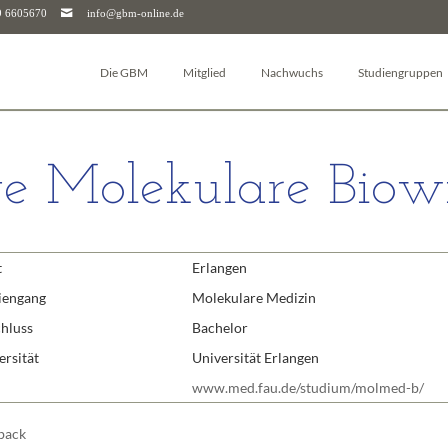
9 6605670
info@gbm-online.de
Die GBM
Mitglied
Nachwuchs
Studiengruppen
Über die GBM
Log-in
Junior-GBM
Autophagie
Vorstand & Beirat
Mitglied werden
GBM Postdocs
Bioanalytik
e Molekulare Biowi
Studiengruppen
Mitgliederjournal
Young Investigators
Pharmakologie un
Arbeitskreise
Mitgliedschaft kündigen
Sciencefluencer Award
Bioenergetik
Junior-GBM
Mitgliedschaft für Unternehmen & Institutionen
jGBM Mentoring-Programm
Bioinformatik
t
Erlangen
GBM Postdocs
FAQ
Facharbeitspreis
Biomembranen
GBM Young Investigators
Biophysikalische
iengang
Molekulare Medizin
Dachverbände (FEBS & IUBMB)
Chemische Biolog
hluss
Bachelor
Kontaktpersonen
Glykobiologie
ersität
Universität Erlangen
Downloads
Molekularbiologi
www.med.fau.de/studium/molmed-b/
Geschäftsstelle
Molekulare Mediz
back
Molekulare Immu