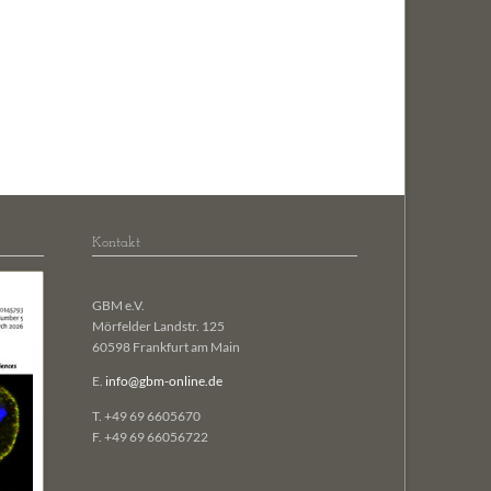
biologie
ng and Design
ignaltransduktion
ogie
len
Kontakt
GBM e.V.
Mörfelder Landstr. 125
60598 Frankfurt am Main
E.
info@gbm-online.de
T. +49 69 6605670
F. +49 69 66056722