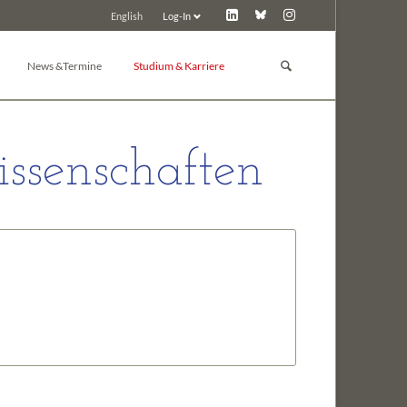
Log-In
English
Navigation
überspringen
News &Termine
Studium & Karriere
GBM Lunch
Studium
News
Promotion
ssenschaften
d Toxikologie
Pressemitteilungen
Post-Docs & Jungwissenschaftler
Tagungskalender
Jobbörse
Tagung inserieren
Preise der GBM
Tagungsarchiv
Sonstiges
 Chemie
ie
e und Biochemie der Pflanzen
in
nologie