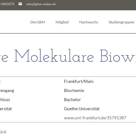
9 6605670
info@gbm-online.de
Die GBM
Mitglied
Nachwuchs
Studiengruppen
Über die GBM
Log-in
Junior-GBM
Autophagie
Vorstand & Beirat
Mitglied werden
GBM Postdocs
Bioanalytik
e Molekulare Biowi
Studiengruppen
Mitgliederjournal
Young Investigators
Pharmakologie un
Arbeitskreise
Mitgliedschaft kündigen
Sciencefluencer Award
Bioenergetik
Junior-GBM
Mitgliedschaft für Unternehmen & Institutionen
jGBM Mentoring-Programm
Bioinformatik
t
Frankfurt/Main
GBM Postdocs
FAQ
Facharbeitspreis
Biomembranen
GBM Young Investigators
Biophysikalische
iengang
Biochemie
Dachverbände (FEBS & IUBMB)
Chemische Biolog
hluss
Bachelor
Kontaktpersonen
Glykobiologie
ersität
Goethe Universität
Downloads
Molekularbiologi
www.uni-frankfurt.de/35791387
Geschäftsstelle
Molekulare Mediz
ück
Molekulare Immu