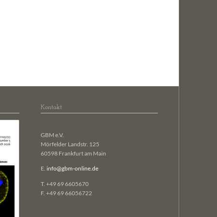
biologie
ng and Design
ignaltransduktion
ogie
len
Kontakt
GBM e.V.
Mörfelder Landstr. 125
60598 Frankfurt am Main
E.
info@gbm-online.de
T. +49 69 6605670
F. +49 69 66056722