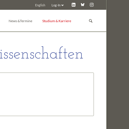
Log-In
English
Navigation
überspringen
News &Termine
Studium & Karriere
GBM Lunch
Studium
News
Promotion
ssenschaften
d Toxikologie
Pressemitteilungen
Post-Docs & Jungwissenschaftler
Tagungskalender
Jobbörse
Tagung inserieren
Preise der GBM
Tagungsarchiv
Sonstiges
 Chemie
ie
e und Biochemie der Pflanzen
in
nologie