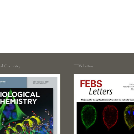
Molekulare Neuro
Protein Engineeri
Redoxbiologie
Rezeptoren und S
RNA-Biochemie
Strukturbiologie
Synthetische Biol
Zelluläre Organel
cal Chemistry
FEBS Letters