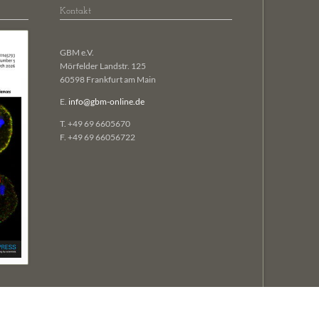
Kontakt
GBM e.V.
Mörfelder Landstr. 125
60598 Frankfurt am Main
E.
info@gbm-online.de
T. +49 69 6605670
F. +49 69 66056722