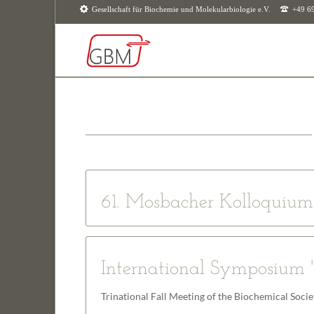
Gesellschaft für Biochemie und Molekularbiologie e.V.
+49 6
SUCHEN
61. Mosbacher Kolloquium
International Symposium "
Trinational Fall Meeting of the Biochemical Soc