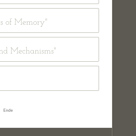
biologie
ng and Design
ms of Memory"
ignaltransduktion
 and Mechanisms"
ogie
len
Ende