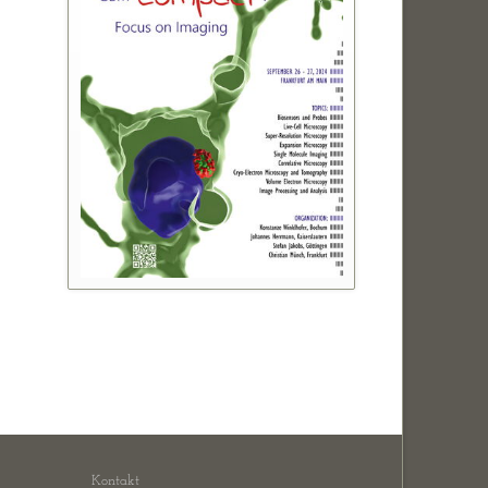
biologie
ng and Design
ignaltransduktion
ogie
len
Kontakt