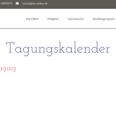
9 6605670
info@gbm-online.de
Die GBM
Mitglied
Nachwuchs
Studiengruppen
Über die GBM
Log-in
Junior-GBM
Autophagie
Vorstand & Beirat
Mitglied werden
GBM Postdocs
Bioanalytik
Tagungskalender
Studiengruppen
Mitgliederjournal
Young Investigators
Pharmakologie un
Arbeitskreise
Mitgliedschaft kündigen
Sciencefluencer Award
Bioenergetik
Junior-GBM
Mitgliedschaft für Unternehmen & Institutionen
jGBM Mentoring-Programm
Bioinformatik
aging
GBM Postdocs
FAQ
Facharbeitspreis
Biomembranen
GBM Young Investigators
Biophysikalische
Dachverbände (FEBS & IUBMB)
Chemische Biolog
Kontaktpersonen
Glykobiologie
Downloads
Molekularbiologi
Geschäftsstelle
Molekulare Mediz
Molekulare Immu