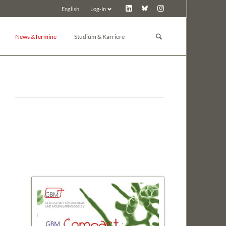
Log-In
English
Navigation
überspringen
News &Termine
Studium & Karriere
GBM Lunch
Studium
News
Promotion
d Toxikologie
Pressemitteilungen
Post-Docs & Jungwissenschaftler
Tagungskalender
Jobbörse
Tagung inserieren
Preise der GBM
Tagungsarchiv
Sonstiges
 Chemie
ie
e und Biochemie der Pflanzen
in
nologie