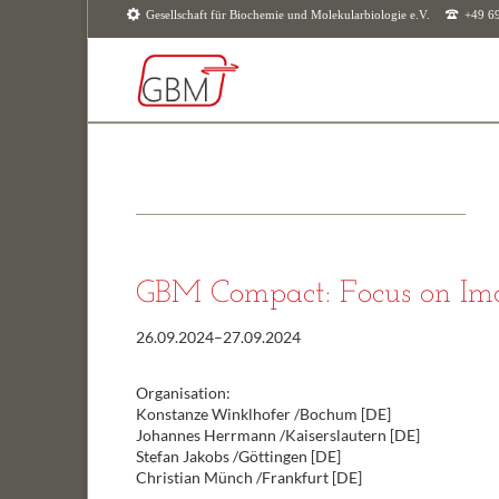
Gesellschaft für Biochemie und Molekularbiologie e.V.
+49 6
SUCHEN
GBM Compact: Focus on Im
26.09.2024–27.09.2024
Organisation:
Konstanze Winklhofer /Bochum [DE]
Johannes Herrmann /Kaiserslautern [DE]
Stefan Jakobs /Göttingen [DE]
Christian Münch /Frankfurt [DE]