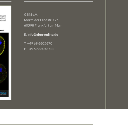
GBM e.V.
Mörfelder Landstr. 125
60598 Frankfurt am Main
E.
info@gbm-online.de
T. +49 69 6605670
F. +49 69 66056722