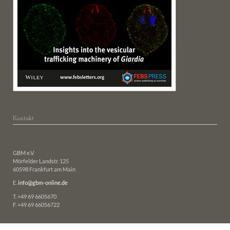
Kontakt
GBM e.V.
Mörfelder Landstr. 125
60598 Frankfurt am Main
E.
info@gbm-online.de
T. +49 69 6605670
F. +49 69 66056722