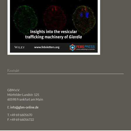
Kontakt
GBM e.V.
Mörfelder Landstr. 125
60598 Frankfurt am Main
E.
info@gbm-online.de
T. +49 69 6605670
F. +49 69 66056722