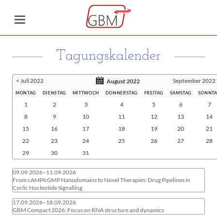
Tagungskalender
< Juli 2022
September 2022
August 2022
MONTAG
DIENSTAG
MITTWOCH
DONNERSTAG
FREITAG
SAMSTAG
SONNT
1
2
3
4
5
6
7
8
9
10
11
12
13
14
15
16
17
18
19
20
21
22
23
24
25
26
27
28
29
30
31
09.09.2026–11.09.2026
From cAMP/cGMP Nanodomains to Novel Therapies: Drug Pipelines in
Cyclic Nucleotide Signalling
17.09.2026–18.09.2026
GBM Compact 2026: Focus on RNA structure and dynamics