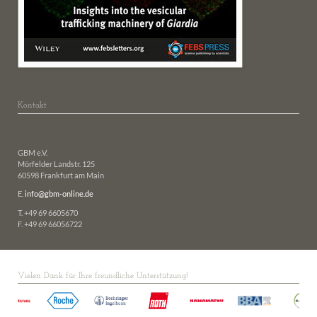
Kontakt
GBM e.V.
Mörfelder Landstr. 125
60598 Frankfurt am Main
E.
info@gbm-online.de
T. +49 69 6605670
F. +49 69 66056722
Vielen Dank für Ihre freundliche Unterstützung!