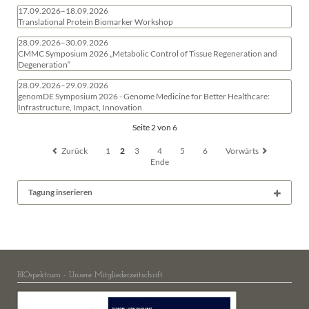
17.09.2026–18.09.2026
Translational Protein Biomarker Workshop
28.09.2026–30.09.2026
CMMC Symposium 2026 „Metabolic Control of Tissue Regeneration and
Degeneration“
28.09.2026–29.09.2026
genomDE Symposium 2026 - Genome Medicine for Better Healthcare:
Infrastructure, Impact, Innovation
Seite 2 von 6
Zurück
1
2
3
4
5
6
Vorwärts
Ende
Tagung inserieren
BIOspektrum - Unsere Mitgliederzeitschrift