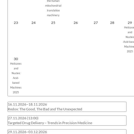
the human
mitochondrial
translation
machinery
23
24
25
26
27
28
29
Helicas
and
Nuclei
Acid-bas
Machin
2025
30
Helicases
and
Nucleic
Acid-
based
Machines
2025
16.11.2026–18.11.2026
Redox: The Good, The Bad and The Unexpected
27.11.2026
(13:00)
Targeted Drug Delivery – Trends in Precision Medicine
29.11.2026–03.12.2026