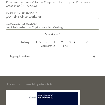
Proteomic Forum / XV. Annual Congress of the European Proteomics
Association (EUPA 2026)
29.01.2027–01.02.2027
XXVI. Linz Winter Workshop
15.02.2027–18.02.2027
Joint Polish-German Crystallographic Meeting
Seite 4 von 6
Anfang
Zurück
1
2
3
4
5
6
Vorwärts
Ende
Tagung inserieren
BIOspektrum - Unsere Mitgliederzeitschrift