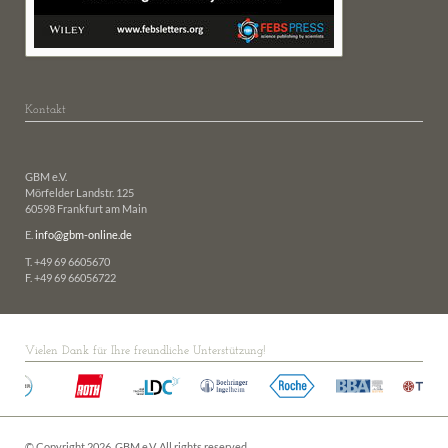
Kontakt
GBM e.V.
Mörfelder Landstr. 125
60598 Frankfurt am Main
E.
info@gbm-online.de
T. +49 69 6605670
F. +49 69 66056722
Vielen Dank für Ihre freundliche Unterstützung!
© Copyright 2026. GBM e.V. All rights reserved.