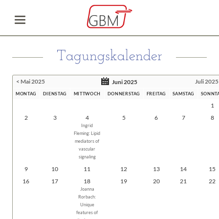
Tagungskalender
< Mai 2025
Juli 2025
Juni 2025
MONTAG
DIENSTAG
MITTWOCH
DONNERSTAG
FREITAG
SAMSTAG
SONNT
1
2
3
4
5
6
7
8
Ingrid
Fleming: Lipid
mediators of
vascular
signaling
9
10
11
12
13
14
15
16
17
18
19
20
21
22
Joanna
Rorbach:
Unique
features of