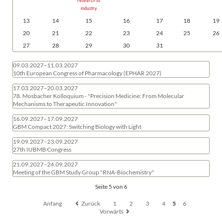
research to
industry
13
14
15
16
17
18
19
20
21
22
23
24
25
26
27
28
29
30
31
09.03.2027–11.03.2027
10th European Congress of Pharmacology (EPHAR 2027)
17.03.2027–20.03.2027
78. Mosbacher Kolloquium - "Precision Medicine: From Molecular
Mechanisms to Therapeutic Innovation"
16.09.2027–17.09.2027
GBM Compact 2027: Switching Biology with Light
19.09.2027–23.09.2027
27th IUBMB Congress
21.09.2027–24.09.2027
Meeting of the GBM Study Group "RNA-Biochemistry"
Seite 5 von 6
Anfang
Zurück
1
2
3
4
5
6
Vorwärts