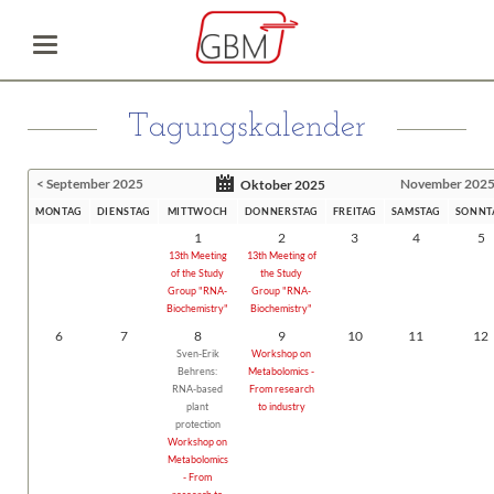
Tagungskalender
< September 2025
November 2025
Oktober 2025
MONTAG
DIENSTAG
MITTWOCH
DONNERSTAG
FREITAG
SAMSTAG
SONNT
1
2
3
4
5
13th Meeting
13th Meeting of
of the Study
the Study
Group "RNA-
Group "RNA-
Biochemistry"
Biochemistry"
6
7
8
9
10
11
12
Sven-Erik
Workshop on
Behrens:
Metabolomics -
RNA-based
From research
plant
to industry
protection
Workshop on
Metabolomics
- From